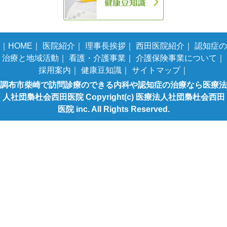
｜
HOME
｜
医院紹介
｜
理事長挨拶
｜
西田医院紹介
｜
認知症の
治療と地域活動
｜
看護・介護事業
｜
介護保険事業について
｜
採用案内
｜
健康豆知識
｜
サイトマップ
｜
調布市柴崎で訪問診療のできる内科や認知症の治療なら医療法
人社団梟杜会西田医院 Copyright(c) 医療法人社団梟杜会西田
医院 inc. All Rights Reserved.