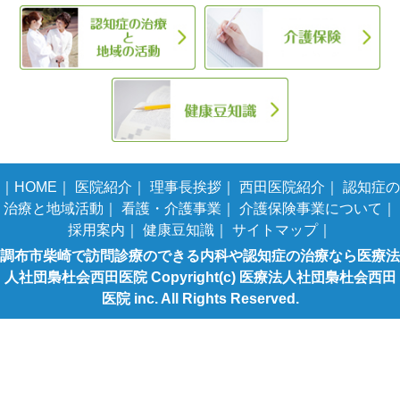
｜
HOME
｜
医院紹介
｜
理事長挨拶
｜
西田医院紹介
｜
認知症の
治療と地域活動
｜
看護・介護事業
｜
介護保険事業について
｜
採用案内
｜
健康豆知識
｜
サイトマップ
｜
調布市柴崎で訪問診療のできる内科や認知症の治療なら医療法
人社団梟杜会西田医院 Copyright(c) 医療法人社団梟杜会西田
医院 inc. All Rights Reserved.