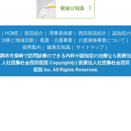
｜
HOME
｜
医院紹介
｜
理事長挨拶
｜
西田医院紹介
｜
認知症の
治療と地域活動
｜
看護・介護事業
｜
介護保険事業について
｜
採用案内
｜
健康豆知識
｜
サイトマップ
｜
調布市柴崎で訪問診療のできる内科や認知症の治療なら医療法
人社団梟杜会西田医院 Copyright(c) 医療法人社団梟杜会西田
医院 inc. All Rights Reserved.